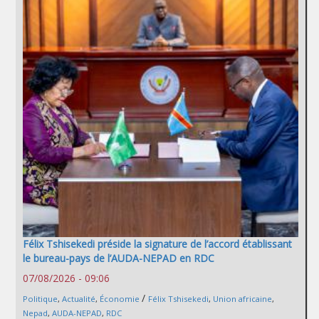
Félix Tshisekedi préside la signature de l’accord établissant
le bureau-pays de l’AUDA-NEPAD en RDC
07/08/2026 - 09:06
/
Politique
,
Actualité
,
Économie
Félix Tshisekedi
,
Union africaine
,
Nepad
,
AUDA-NEPAD
,
RDC