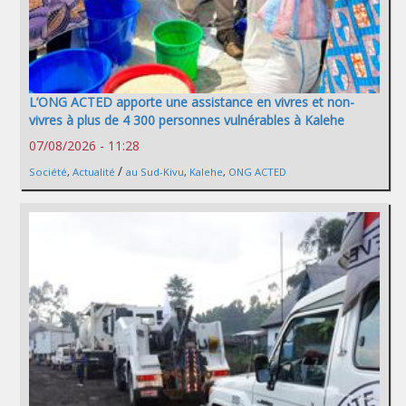
L’ONG ACTED apporte une assistance en vivres et non-
vivres à plus de 4 300 personnes vulnérables à Kalehe
07/08/2026 - 11:28
/
Société
,
Actualité
au Sud-Kivu
,
Kalehe
,
ONG ACTED