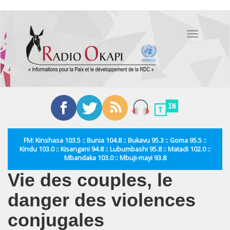
Aller
au
Toggle
contenu
navigation
principal
FM: Kinshasa 103.5 :: Bunia 104.8 :: Bukavu 95.3 :: Goma 95.5 ::
Kindu 103.0 :: Kisangani 94.8 :: Lubumbashi 95.8 :: Matadi 102.0 ::
Mbandaka 103.0 :: Mbuji-mayi 93.8
Vie des couples, le
danger des violences
conjugales