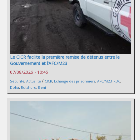
Le CICR facilite la première remise de détenus entre le
Gouvernement et l’AFC/M23
07/08/2026 - 10:45
/
Sécurité
,
Actualité
CICR
,
Echange des prisonniers
,
AFC/M23
,
RDC
,
Doha
,
Rutshuru
,
Beni