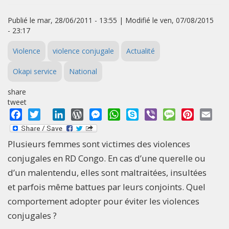
Publié le mar, 28/06/2011 - 13:55 | Modifié le ven, 07/08/2015
- 23:17
Violence
violence conjugale
Actualité
Okapi service
National
share
tweet
Facebook
Twitter
LinkedIn
WordPress
Messenger
WhatsApp
Skype
Viber
Message
Pinterest
Emai
Plusieurs femmes sont victimes des violences
conjugales en RD Congo. En cas d’une querelle ou
d’un malentendu, elles sont maltraitées, insultées
et parfois même battues par leurs conjoints. Quel
comportement adopter pour éviter les violences
conjugales ?