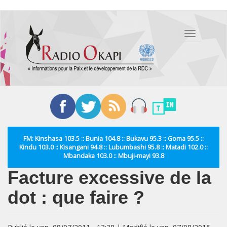
Aller
au
Toggle
contenu
navigation
principal
FM: Kinshasa 103.5 :: Bunia 104.8 :: Bukavu 95.3 :: Goma 95.5 ::
Kindu 103.0 :: Kisangani 94.8 :: Lubumbashi 95.8 :: Matadi 102.0 ::
Mbandaka 103.0 :: Mbuji-mayi 93.8
Facture excessive de la
dot : que faire ?