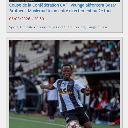
Coupe de la Confédération CAF : Virunga affrontera Bazar
Brothers, Maniema Union entre directement au 2e tour
06/08/2026 - 20:50
/
Sport
,
Actualité
Coupe de la Confédération
,
Caf
,
Tirage au sort