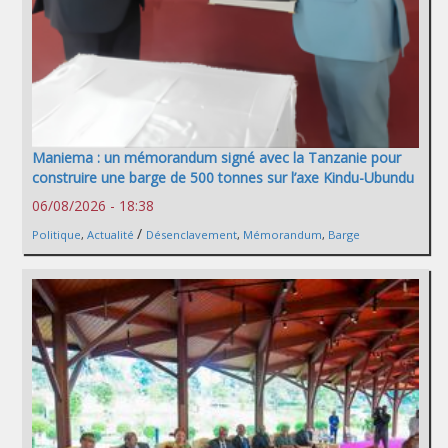
Maniema : un mémorandum signé avec la Tanzanie pour
construire une barge de 500 tonnes sur l’axe Kindu-Ubundu
06/08/2026 - 18:38
/
Politique
,
Actualité
Désenclavement
,
Mémorandum
,
Barge