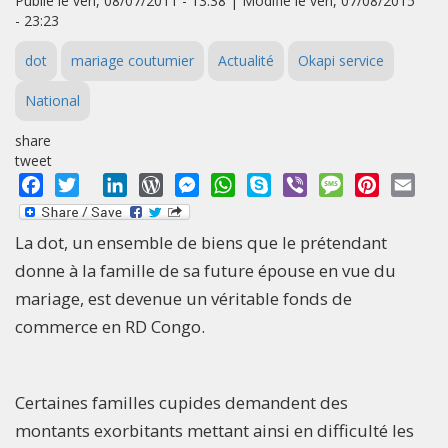
Publié le ven, 08/07/2011 - 13:38 | Modifié le ven, 07/08/2015
- 23:23
dot
mariage coutumier
Actualité
Okapi service
National
share
tweet
Facebook
Twitter
LinkedIn
WordPress
Messenger
WhatsApp
Skype
Viber
Message
Pinterest
Emai
La dot, un ensemble de biens que le prétendant
donne à la famille de sa future épouse en vue du
mariage, est devenue un véritable fonds de
commerce en RD Congo.
Certaines familles cupides demandent des
montants exorbitants mettant ainsi en difficulté les