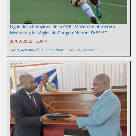
Ligue des champions de la CAF : Mazembe affrontera
Medeama, les Aigles du Congo défieront l’APR FC
06/08/2026 - 20:44
/
Sport
,
Actualité
Ligue des champions
,
Caf
,
Mazembe