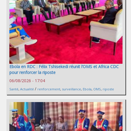
Ebola en RDC : Félix Tshisekedi réunit l’OMS et Africa CDC
pour renforcer la riposte
06/08/2026 - 17:04
/
Santé
,
Actualité
renforcement
,
surveillance
,
Ebola
,
OMS
,
riposte