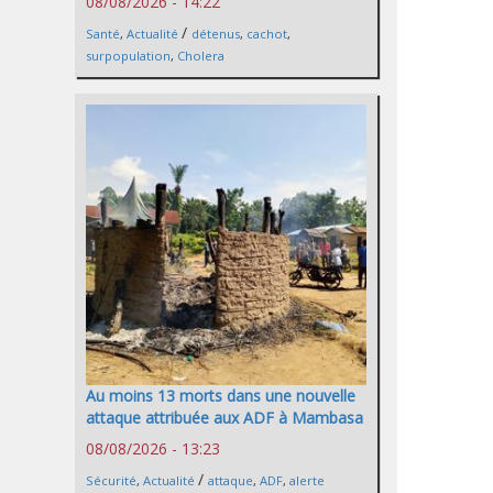
08/08/2026 - 14:22
/
Santé
,
Actualité
détenus
,
cachot
,
surpopulation
,
Cholera
Au moins 13 morts dans une nouvelle
attaque attribuée aux ADF à Mambasa
08/08/2026 - 13:23
/
Sécurité
,
Actualité
attaque
,
ADF
,
alerte