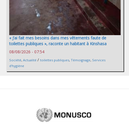
« J’ai fait mes besoins dans mes vêtements faute de
toilettes publiques », raconte un habitant à Kinshasa
08/08/2026 - 07:54
/
Société
,
Actualité
toilettes publiques
,
Témoignage
,
Services
d'hygiène