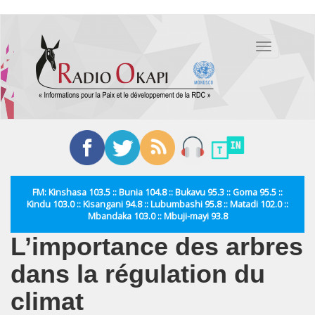
Aller
au
Toggle
contenu
navigation
principal
FM: Kinshasa 103.5 :: Bunia 104.8 :: Bukavu 95.3 :: Goma 95.5 ::
Kindu 103.0 :: Kisangani 94.8 :: Lubumbashi 95.8 :: Matadi 102.0 ::
Mbandaka 103.0 :: Mbuji-mayi 93.8
L’importance des arbres
dans la régulation du
climat