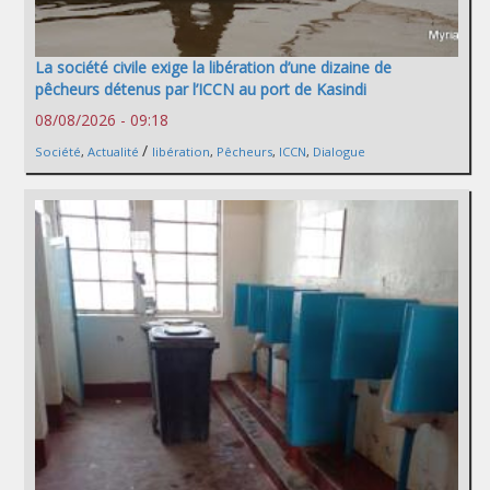
La société civile exige la libération d’une dizaine de
pêcheurs détenus par l’ICCN au port de Kasindi
08/08/2026 - 09:18
/
Société
,
Actualité
libération
,
Pêcheurs
,
ICCN
,
Dialogue