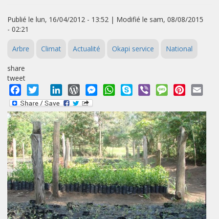
Publié le lun, 16/04/2012 - 13:52 | Modifié le sam, 08/08/2015
- 02:21
Arbre
Climat
Actualité
Okapi service
National
share
tweet
Facebook
Twitter
LinkedIn
WordPress
Messenger
WhatsApp
Skype
Viber
Message
Pinterest
Emai