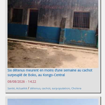
Six détenus meurent en moins d’une semaine au cachot
surpeuplé de Boko, au Kongo-Central
08/08/2026 - 14:22
/
Santé
,
Actualité
détenus
,
cachot
,
surpopulation
,
Cholera