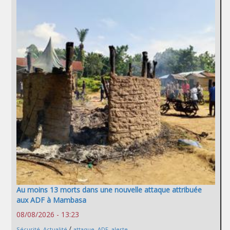
Au moins 13 morts dans une nouvelle attaque attribuée
aux ADF à Mambasa
08/08/2026 - 13:23
/
Sécurité
,
Actualité
attaque
,
ADF
,
alerte