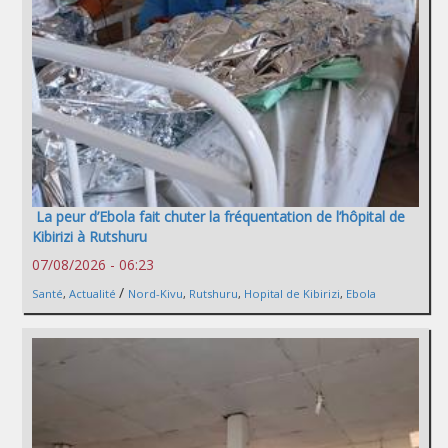
La peur d’Ebola fait chuter la fréquentation de l’hôpital de
Kibirizi à Rutshuru
07/08/2026 - 06:23
/
Santé
,
Actualité
Nord-Kivu
,
Rutshuru
,
Hopital de Kibirizi
,
Ebola