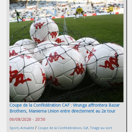
Coupe de la Confédération CAF : Virunga affrontera Bazar
Brothers, Maniema Union entre directement au 2e tour
06/08/2026 - 20:50
/
Sport
,
Actualité
Coupe de la Confédération
,
Caf
,
Tirage au sort