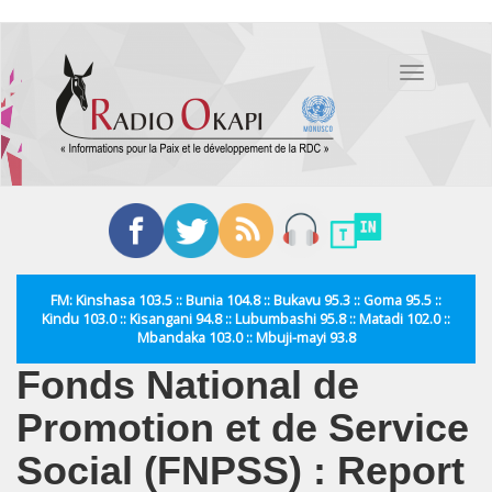
Aller
au
Toggle
contenu
navigation
principal
FM: Kinshasa 103.5 :: Bunia 104.8 :: Bukavu 95.3 :: Goma 95.5 ::
Kindu 103.0 :: Kisangani 94.8 :: Lubumbashi 95.8 :: Matadi 102.0 ::
Mbandaka 103.0 :: Mbuji-mayi 93.8
Fonds National de
Promotion et de Service
Social (FNPSS) : Report