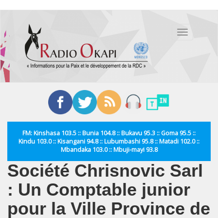
Aller
au
Toggle
contenu
navigation
principal
FM: Kinshasa 103.5 :: Bunia 104.8 :: Bukavu 95.3 :: Goma 95.5 ::
Kindu 103.0 :: Kisangani 94.8 :: Lubumbashi 95.8 :: Matadi 102.0 ::
Mbandaka 103.0 :: Mbuji-mayi 93.8
Société Chrisnovic Sarl
: Un Comptable junior
pour la Ville Province de