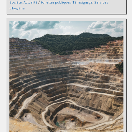
/
Société
,
Actualité
toilettes publiques
,
Témoignage
,
Services
d'hygiène