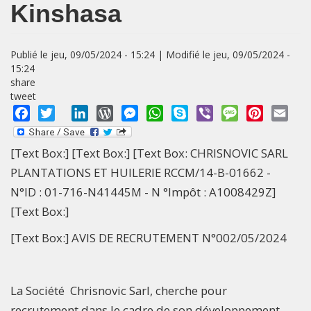
Kinshasa
Publié le jeu, 09/05/2024 - 15:24 | Modifié le jeu, 09/05/2024 -
15:24
share
tweet
Facebook
Twitter
LinkedIn
WordPress
Messenger
WhatsApp
Skype
Viber
Message
Pinterest
Emai
[Text Box:] [Text Box:] [Text Box: CHRISNOVIC SARL
PLANTATIONS ET HUILERIE RCCM/14-B-01662 -
N°ID : 01-716-N41445M - N °Impôt : A1008429Z]
[Text Box:]
[Text Box:] AVIS DE RECRUTEMENT N°002/05/2024
La Société Chrisnovic Sarl, cherche pour
recrutement dans le cadre de son développement