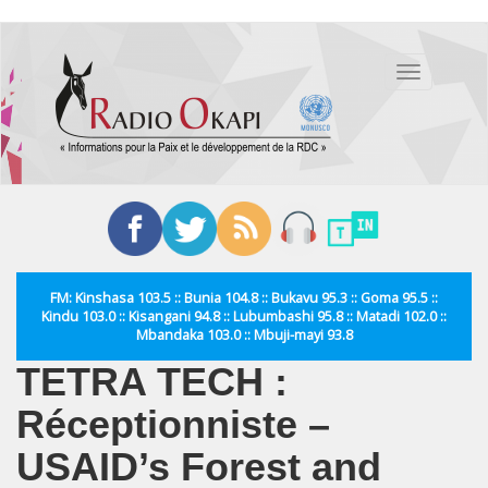
Aller
au
Toggle
contenu
navigation
principal
FM: Kinshasa 103.5 :: Bunia 104.8 :: Bukavu 95.3 :: Goma 95.5 ::
Kindu 103.0 :: Kisangani 94.8 :: Lubumbashi 95.8 :: Matadi 102.0 ::
Mbandaka 103.0 :: Mbuji-mayi 93.8
TETRA TECH :
Réceptionniste –
USAID’s Forest and