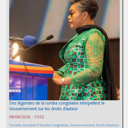
Des légendes de la rumba congolaise interpellent le
Gouvernement sur les droits d’auteur
08/08/2026 - 13:02
/
Société
,
Actualité
Rumba congolaise
,
Gouvernement
,
Droits d’auteur