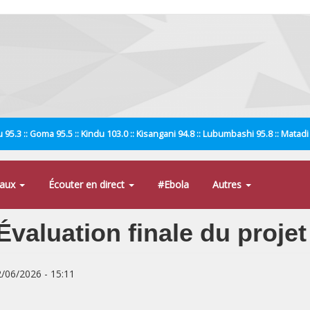
 95.3 :: Goma 95.5 :: Kindu 103.0 :: Kisangani 94.8 :: Lubumbashi 95.8 :: Matad
naux
Écouter en direct
#Ebola
Autres
valuation finale du projet
2/06/2026 - 15:11