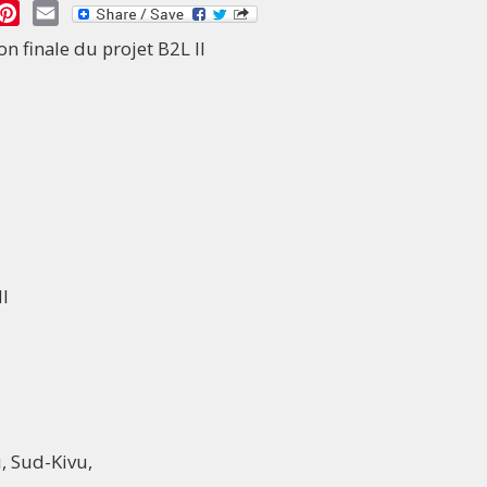
essage
Pinterest
Email
n finale du projet B2L II
II
, Sud-Kivu,