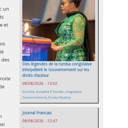
c un
ts
e et
ois
té
n des
Des légendes de la rumba congolaise
interpellent le Gouvernement sur les
droits d’auteur
roite
08/08/2026 - 13:02
 de
/
Société
,
Actualité
Rumba congolaise
,
Gouvernement
,
Droits d’auteur
Journal Francais
n
08/08/2026 - 12:47
nsi