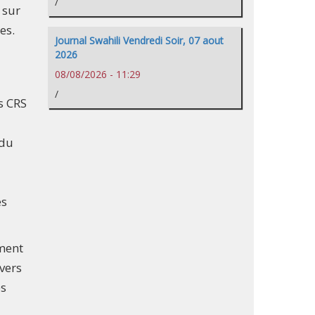
/
 sur
es.
Journal Swahili Vendredi Soir, 07 aout
2026
08/08/2026 - 11:29
/
s CRS
 du
es
ement
avers
es