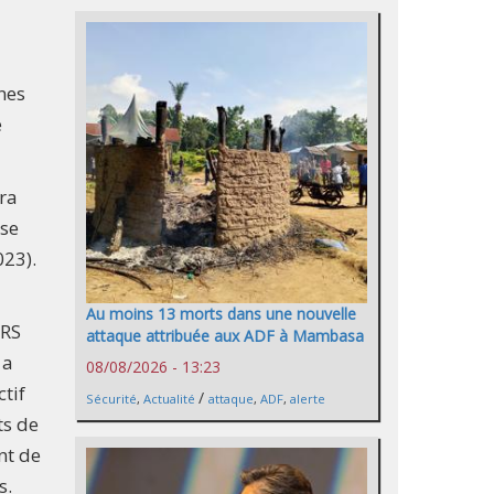
nes
e
ra
ase
023).
Au moins 13 morts dans une nouvelle
CRS
attaque attribuée aux ADF à Mambasa
 a
08/08/2026 - 13:23
tif
/
Sécurité
,
Actualité
attaque
,
ADF
,
alerte
ts de
nt de
s.