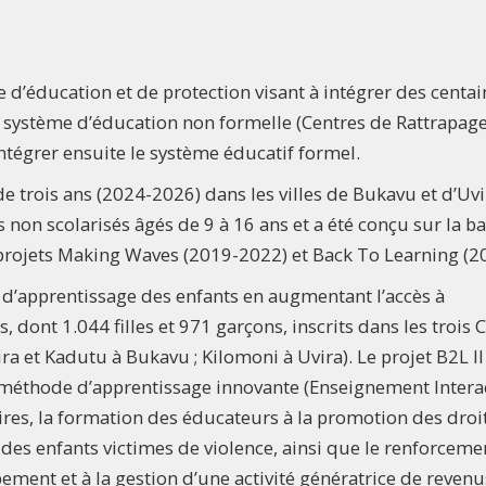
e d’éducation et de protection visant à intégrer des centai
le système d’éducation non formelle (Centres de Rattrapag
intégrer ensuite le système éducatif formel.
e trois ans (2024-2026) dans les villes de Bukavu et d’Uvi
s non scolarisés âgés de 9 à 16 ans et a été conçu sur la b
s projets Making Waves (2019-2022) et Back To Learning (2
ts d’apprentissage des enfants en augmentant l’accès à
, dont 1.044 filles et 971 garçons, inscrits dans les trois 
a et Kadutu à Bukavu ; Kilomoni à Uvira). Le projet B2L II
méthode d’apprentissage innovante (Enseignement Interac
aires, la formation des éducateurs à la promotion des droi
e des enfants victimes de violence, ainsi que le renforceme
ement et à la gestion d’une activité génératrice de revenu