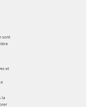
n sont
stère
es et
la
 la
orer