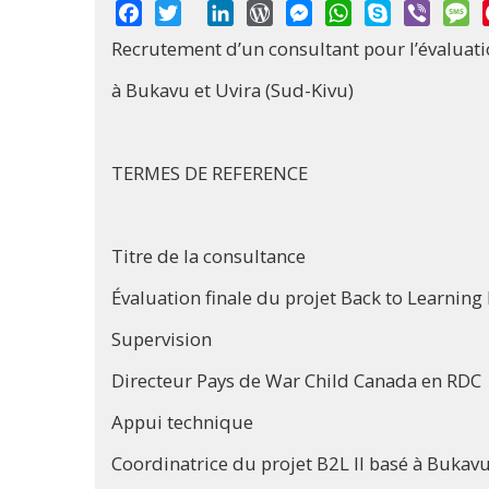
Facebook
Twitter
LinkedIn
WordPress
Messenger
WhatsApp
Skype
Viber
M
Recrutement d’un consultant pour l’évaluatio
à Bukavu et Uvira (Sud-Kivu)
TERMES DE REFERENCE
Titre de la consultance
Évaluation finale du projet Back to Learning 
Supervision
Directeur Pays de War Child Canada en RDC
Appui technique
Coordinatrice du projet B2L II basé à Bukavu