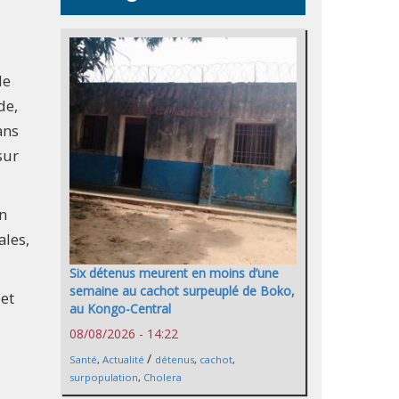
de
de,
ans
sur
n
ales,
Six détenus meurent en moins d’une
semaine au cachot surpeuplé de Boko,
 et
au Kongo-Central
08/08/2026 - 14:22
/
Santé
,
Actualité
détenus
,
cachot
,
surpopulation
,
Cholera