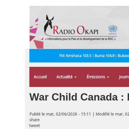
Aller
au
contenu
principal
FM: Kinshasa 103.5 :: Bunia 104.8 :: Bukavu
Accueil
Actualité
Émissions
Jour
War Child Canada : É
Publié le mar, 02/06/2026 - 15:11 | Modifié le mar, 0
share
tweet