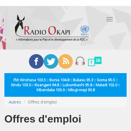
Aller
au
Toggle
contenu
navigation
principal
FM: Kinshasa 103.5 :: Bunia 104.8 :: Bukavu 95.3 :: Goma 95.5 ::
Kindu 103.0 :: Kisangani 94.8 :: Lubumbashi 95.8 :: Matadi 102.0 ::
Mbandaka 103.0 :: Mbuji-mayi 93.8
Autres
Offres d'emploi
Offres d'emploi