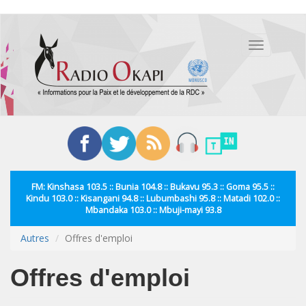
Aller
au
Toggle
contenu
navigation
principal
FM: Kinshasa 103.5 :: Bunia 104.8 :: Bukavu 95.3 :: Goma 95.5 ::
Kindu 103.0 :: Kisangani 94.8 :: Lubumbashi 95.8 :: Matadi 102.0 ::
Mbandaka 103.0 :: Mbuji-mayi 93.8
Autres
Offres d'emploi
Offres d'emploi