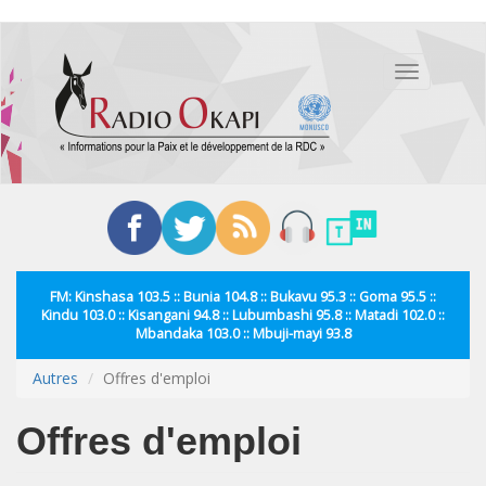
Aller
au
Toggle
contenu
navigation
principal
FM: Kinshasa 103.5 :: Bunia 104.8 :: Bukavu 95.3 :: Goma 95.5 ::
Kindu 103.0 :: Kisangani 94.8 :: Lubumbashi 95.8 :: Matadi 102.0 ::
Mbandaka 103.0 :: Mbuji-mayi 93.8
Autres
Offres d'emploi
Offres d'emploi