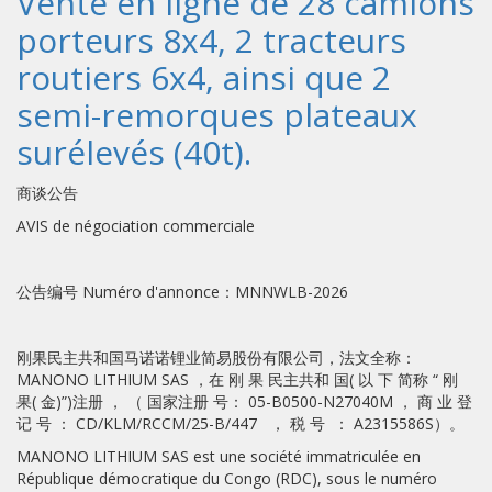
Vente en ligne de 28 camions
porteurs 8x4, 2 tracteurs
routiers 6x4, ainsi que 2
semi-remorques plateaux
surélevés (40t).
商谈公告
AVIS de négociation commerciale
公告编号 Numéro d'annonce：MNNWLB-2026
刚果民主共和国马诺诺锂业简易股份有限公司，法文全称：
MANONO LITHIUM SAS ，在 刚 果 民主共和 国( 以 下 简称 “ 刚
果( 金)”)注册 ， （ 国家注册 号： 05-B0500-N27040M ， 商 业 登
记 号 ： CD/KLM/RCCM/25-B/447 ， 税 号 ： A2315586S）。
MANONO LITHIUM SAS est une société immatriculée en
République démocratique du Congo (RDC), sous le numéro