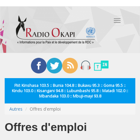
Aller
au
Toggle
contenu
navigation
principal
FM: Kinshasa 103.5 :: Bunia 104.8 :: Bukavu 95.3 :: Goma 95.5 ::
Kindu 103.0 :: Kisangani 94.8 :: Lubumbashi 95.8 :: Matadi 102.0 ::
Mbandaka 103.0 :: Mbuji-mayi 93.8
Autres
Offres d'emploi
Offres d'emploi