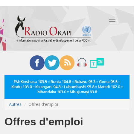
Aller
au
Toggle
contenu
navigation
principal
FM: Kinshasa 103.5 :: Bunia 104.8 :: Bukavu 95.3 :: Goma 95.5 ::
Kindu 103.0 :: Kisangani 94.8 :: Lubumbashi 95.8 :: Matadi 102.0 ::
Mbandaka 103.0 :: Mbuji-mayi 93.8
Autres
Offres d'emploi
Offres d'emploi