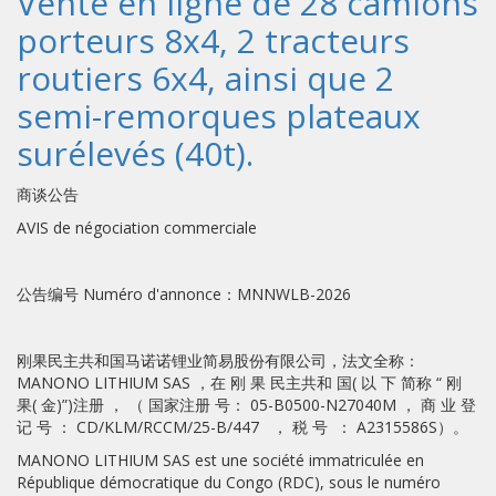
Vente en ligne de 28 camions
porteurs 8x4, 2 tracteurs
routiers 6x4, ainsi que 2
semi-remorques plateaux
surélevés (40t).
商谈公告
AVIS de négociation commerciale
公告编号 Numéro d'annonce：MNNWLB-2026
刚果民主共和国马诺诺锂业简易股份有限公司，法文全称：
MANONO LITHIUM SAS ，在 刚 果 民主共和 国( 以 下 简称 “ 刚
果( 金)”)注册 ， （ 国家注册 号： 05-B0500-N27040M ， 商 业 登
记 号 ： CD/KLM/RCCM/25-B/447 ， 税 号 ： A2315586S）。
MANONO LITHIUM SAS est une société immatriculée en
République démocratique du Congo (RDC), sous le numéro