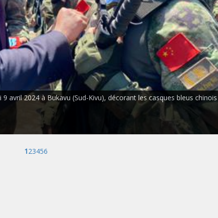
9 avril 2024 à Bukavu (Sud-Kivu), décorant les casques bleus chinois
1
2
3
4
5
6