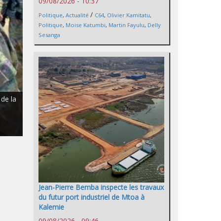
09/08/2026 - 10:37
/
Politique
,
Actualité
C64
,
Olivier Kamitatu
,
Politique
,
Moise Katumbi
,
Martin Fayulu
,
Delly
Sesanga
 de la
Jean-Pierre Bemba inspecte les travaux
du futur port industriel de Mtoa à
Kalemie
09/08/2026 - 09:46