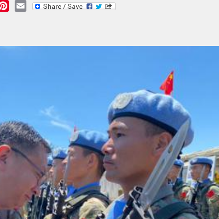
essage
Pinterest
Email