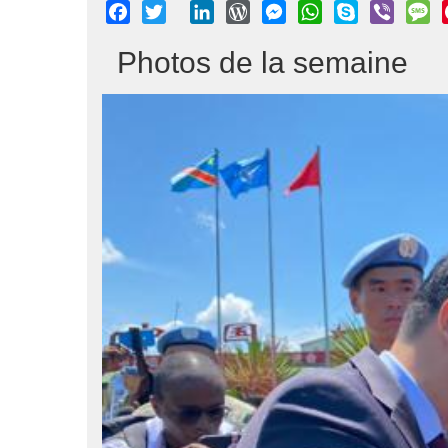
Facebook
Twitter
LinkedIn
WordPress
Messenger
WhatsApp
Skype
Viber
M
Photos de la semaine