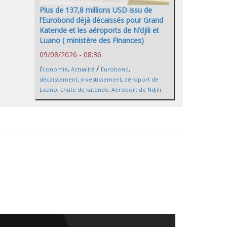
Plus de 137,8 millions USD issu de
l’Eurobond déjà décaissés pour Grand
Katende et les aéroports de N’djili et
Luano ( ministère des Finances)
09/08/2026 - 08:36
/
Économie
,
Actualité
Eurobond
,
décaissement
,
investissement
,
aéroport de
Loano
,
chute de katende
,
Aéroport de Ndjili