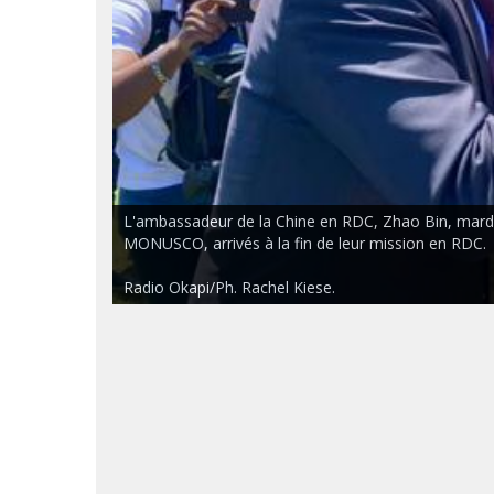
L'ambassadeur de la Chine en RDC, Zhao Bin, mardi 
MONUSCO, arrivés à la fin de leur mission en RDC.
Radio Okapi/Ph. Rachel Kiese.