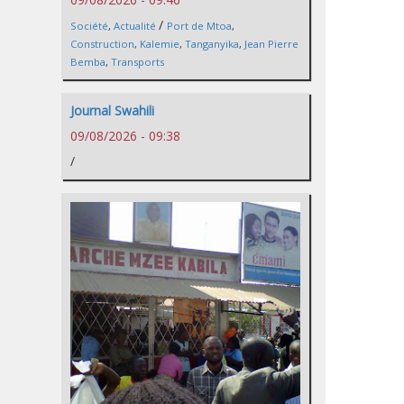
/
Société
,
Actualité
Port de Mtoa
,
Construction
,
Kalemie
,
Tanganyika
,
Jean Pierre
Bemba
,
Transports
Journal Swahili
09/08/2026 - 09:38
/