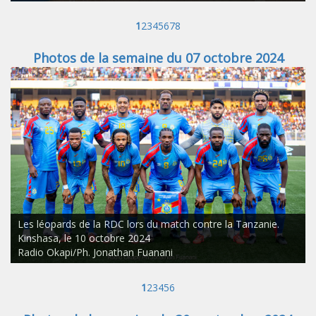
1
2
3
4
5
6
7
8
Photos de la semaine du 07 octobre 2024
Les léopards de la RDC lors du match contre la Tanzanie.
Kinshasa, le 10 octobre 2024
Radio Okapi/Ph. Jonathan Fuanani
1
2
3
4
5
6