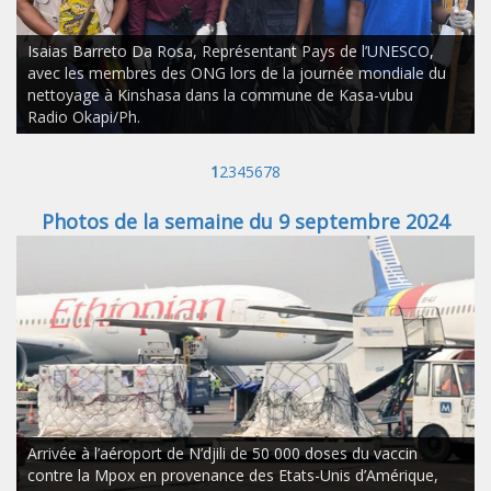
Isaias Barreto Da Rosa, Représentant Pays de l’UNESCO,
avec les membres des ONG lors de la journée mondiale du
nettoyage à Kinshasa dans la commune de Kasa-vubu
Radio Okapi/Ph.
1
2
3
4
5
6
7
8
Photos de la semaine du 9 septembre 2024
Arrivée à l’aéroport de N’djili de 50 000 doses du vaccin
contre la Mpox en provenance des Etats-Unis d’Amérique,