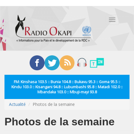
Aller
au
Toggle
contenu
navigation
principal
FM: Kinshasa 103.5 :: Bunia 104.8 :: Bukavu 95.3 :: Goma 95.5 ::
Kindu 103.0 :: Kisangani 94.8 :: Lubumbashi 95.8 :: Matadi 102.0 ::
Mbandaka 103.0 :: Mbuji-mayi 93.8
Actualité
Photos de la semaine
Photos de la semaine