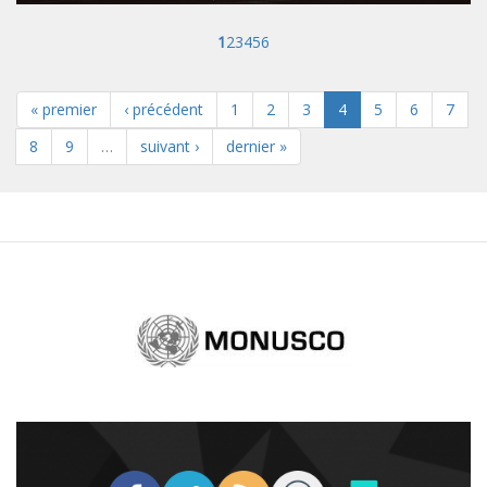
1
2
3
4
5
6
« premier
‹ précédent
1
2
3
4
5
6
7
8
9
…
suivant ›
dernier »