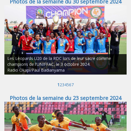
Photos de la semaine du 30 septembre 2024
Les Léopards U20 de la RDC lors de leur sacre comme
champions de l’UNIFFAC, le 3 octobre 2024.
Radio Okapi/Paul Badianyama
1
2
3
4
5
6
7
Photos de la semaine du 23 septembre 2024