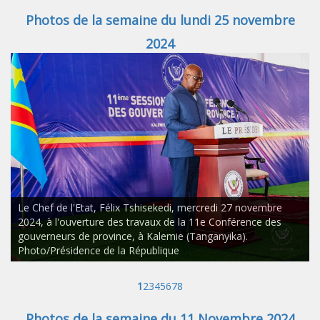
Photos de la semaine du lundi 25 novembre
2024
Le Chef de l'Etat, Félix Tshisekedi, mercredi 27 novembre
2024, à l'ouverture des travaux de la 11e Conférence des
gouverneurs de province, à Kalemie (Tanganyika).
Photo/Présidence de la République
1
2
3
4
5
6
7
8
Photos de la semaine du 11 Novembre 2024