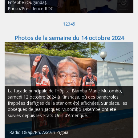
Entebbe (Ouganda).
Photo/Presidence RDC
1
2
3
4
5
Photos de la semaine du 14 octobre 2024
La façade principale de l’Hôpital Biamba Marie Mutombo,
samedi 12 octobre 2024 à Kinshasa, où des banderoles
frappées d’effigies de la star ont été affichées. Sur place, les
obsèques de Jean-Jacques Mutombo Dikembe ont été
suivies depuis les Etats-Unis d’Amérique.
Radio Okapi/Ph. Ascain Zigbia