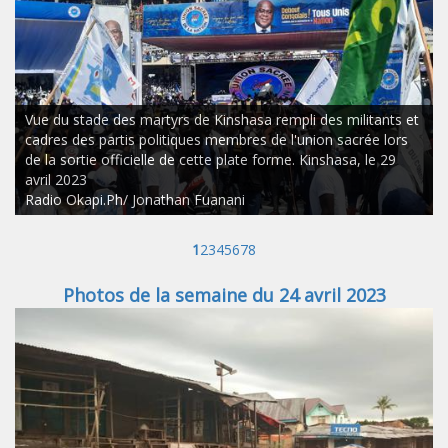
Vue du stade des martyrs de Kinshasa rempli des militants et
cadres des partis politiques membres de l'union sacrée lors
de la sortie officielle de cette plate forme. Kinshasa, le 29
avril 2023
Radio Okapi.Ph/ Jonathan Fuanani
1
2
3
4
5
6
7
8
Photos de la semaine du 24 avril 2023