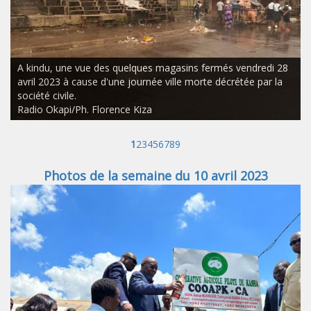
A kindu, une vue des quelques magasins fermés vendredi 28
avril 2023 à cause d'une journée ville morte décrétée par la
société civile.
Radio Okapi/Ph. Florence Kiza
1
2
3
4
5
6
7
8
9
Photos de la semaine du 10 avril 2023