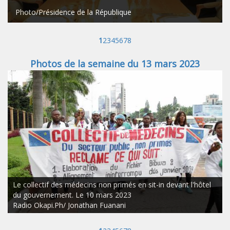
Photo/Présidence de la République
1
2
3
4
5
6
7
8
Photos de la semaine du 13 mars 2023
Le collectif des médecins non primés en sit-in devant l'hôtel
du gouvernement. Le 10 mars 2023
Radio Okapi.Ph/ Jonathan Fuanani