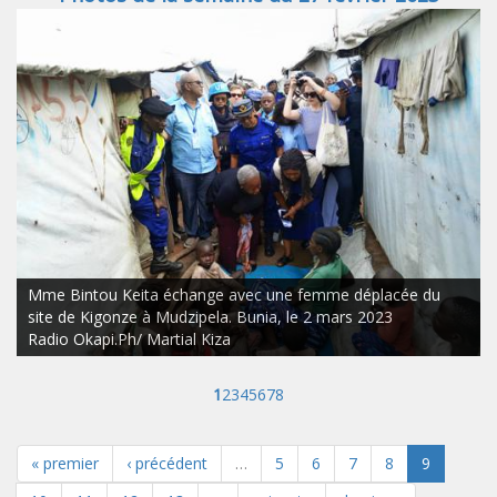
Mme Bintou Keita échange avec une femme déplacée du
site de Kigonze à Mudzipela. Bunia, le 2 mars 2023
Radio Okapi.Ph/ Martial Kiza
1
2
3
4
5
6
7
8
« premier
‹ précédent
…
5
6
7
8
9