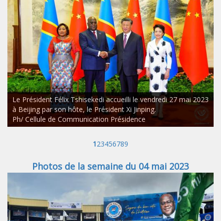
Le Président Félix Tshisekedi accueilli le vendredi 27 mai 2023
à Beijing par son hôte, le Président Xi Jinping.
Ph/ Cellule de Communication Présidence
1
2
3
4
5
6
7
8
9
Photos de la semaine du 04 mai 2023