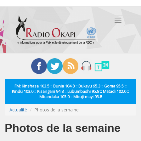
Aller
au
Toggle
contenu
navigation
principal
FM: Kinshasa 103.5 :: Bunia 104.8 :: Bukavu 95.3 :: Goma 95.5 ::
Kindu 103.0 :: Kisangani 94.8 :: Lubumbashi 95.8 :: Matadi 102.0 ::
Mbandaka 103.0 :: Mbuji-mayi 93.8
Actualité
Photos de la semaine
Photos de la semaine