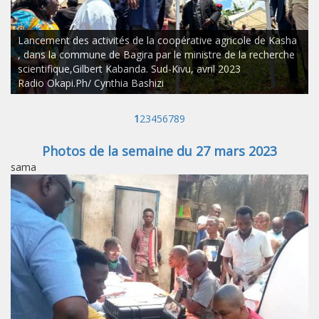
Lancement des activités de la coopérative agricole de Kasha
, dans la commune de Bagira par le ministre de la recherche
scientifique,Gilbert Kabanda. Sud-Kivu, avril 2023
Radio Okapi.Ph/ Cynthia Bashizi
1
2
3
4
5
6
7
8
9
Photos de la semaine du 27 mars 2023
sama