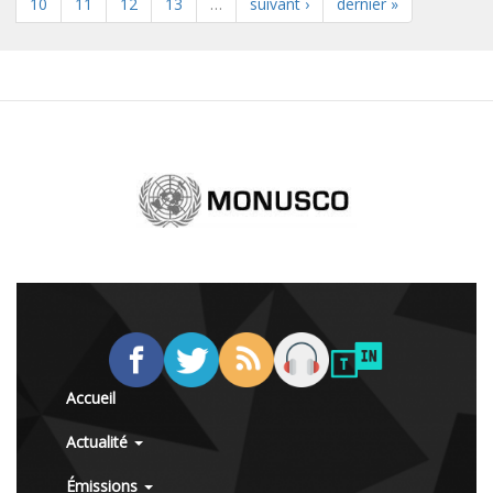
10
11
12
13
…
suivant ›
dernier »
Accueil
Actualité
Émissions