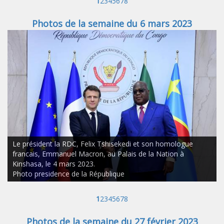
1
2
3
4
5
6
7
8
Photos de la semaine du 6 mars 2023
Le président la RDC, Felix Tshisekedi et son homologue
francais, Emmanuel Macron, au Palais de la Nation à
Kinshasa, le 4 mars 2023.
Photo presidence de la République
1
2
3
4
5
6
7
8
Photos de la semaine du 27 février 2023