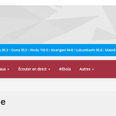
 95.3 :: Goma 95.5 :: Kindu 103.0 :: Kisangani 94.8 :: Lubumbashi 95.8 :: Matad
naux
Écouter en direct
#Ebola
Autres
ne