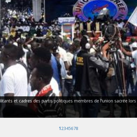
tants et cadres des partis politiques membres de l'union sacrée lors de
1
2
3
4
5
6
7
8