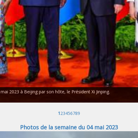
 mai 2023 à Beijing par son hôte, le Président Xi Jinping.
1
2
3
4
5
6
7
8
9
Photos de la semaine du 04 mai 2023