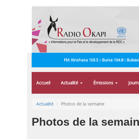
Aller
au
contenu
principal
FM: Kinshasa 103.5 :: Bunia 104.8 :: Bukavu
Accueil
Actualité
Émissions
Jour
Actualité
Photos de la semaine
Photos de la semai