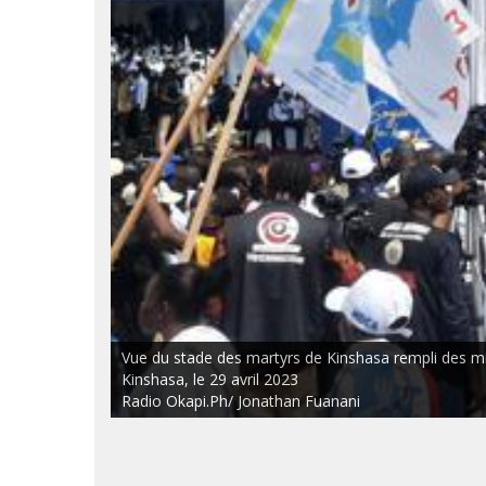
Vue du stade des martyrs de Kinshasa rempli des mili
Kinshasa, le 29 avril 2023
Radio Okapi.Ph/ Jonathan Fuanani