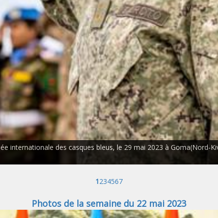
rnée internationale des casques bleus, le 29 mai 2023 à Goma(Nord-Ki
1
2
3
4
5
6
7
Photos de la semaine du 22 mai 2023