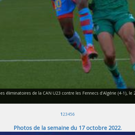
es éliminatoires de la CAN U23 contre les Fennecs d'Algérie (4-1), le
1
2
3
4
5
6
Photos de la semaine du 17 octobre 2022.