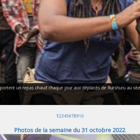
portent un repas chaud chaque jour aux déplacés de Rutshuru au site 
1
2
3
4
5
6
7
8
9
10
Photos de la semaine du 31 octobre 2022.