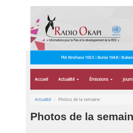
Aller
au
contenu
principal
FM: Kinshasa 103.5 :: Bunia 104.8 :: Bukavu
Accueil
Actualité
Émissions
Jour
Actualité
Photos de la semaine
Photos de la semai