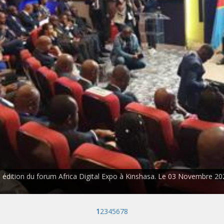
me édition du forum Africa Digital Expo à Kinshasa. Le 03 Novembre 20
1
2
3
4
5
6
7
8