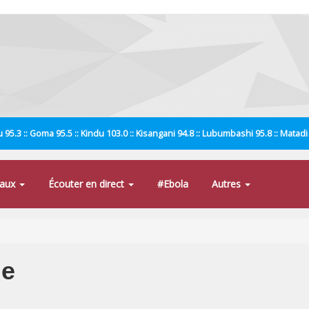
 95.3 :: Goma 95.5 :: Kindu 103.0 :: Kisangani 94.8 :: Lubumbashi 95.8 :: Matad
naux
Écouter en direct
#Ebola
Autres
ne