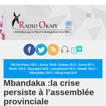
Aller
au
Toggle
contenu
navigation
principal
FM: Kinshasa 103.5 :: Bunia 104.8 :: Bukavu 95.3 :: Goma 95.5 ::
Kindu 103.0 :: Kisangani 94.8 :: Lubumbashi 95.8 :: Matadi 102.0 ::
Mbandaka 103.0 :: Mbuji-mayi 93.8
Mbandaka :la crise
persiste à l’assemblée
provinciale