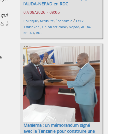
l’AUDA-NEPAD en RDC
07/08/2026 - 09:06
 qui
/
Politique
,
Actualité
,
Économie
Félix
ts à
Tshisekedi
,
Union africaine
,
Nepad
,
AUDA-
NEPAD
,
RDC
e
Maniema : un mémorandum signé
avec la Tanzanie pour construire une