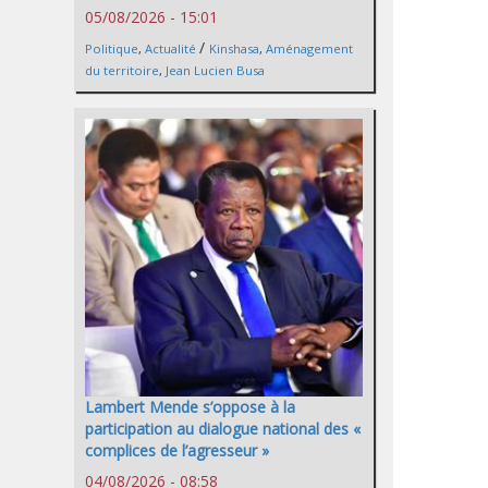
05/08/2026 - 15:01
/
Politique
,
Actualité
Kinshasa
,
Aménagement
du territoire
,
Jean Lucien Busa
Lambert Mende s’oppose à la
participation au dialogue national des «
complices de l’agresseur »
04/08/2026 - 08:58