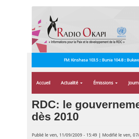
Aller
au
contenu
principal
FM: Kinshasa 103.5 :: Bunia 104.8 :: Bukavu
Accueil
Actualité
Émissions
Jour
RDC: le gouverneme
dès 2010
Publié le ven, 11/09/2009 - 15:49 | Modifié le ven, 07