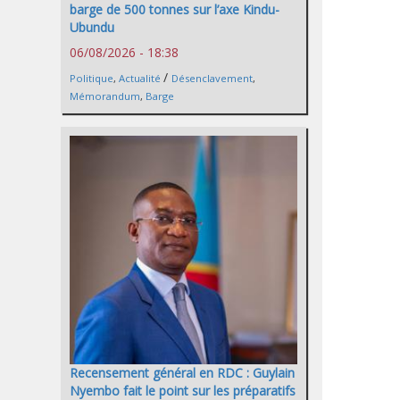
barge de 500 tonnes sur l’axe Kindu-
Ubundu
06/08/2026 - 18:38
/
Politique
,
Actualité
Désenclavement
,
Mémorandum
,
Barge
Recensement général en RDC : Guylain
Nyembo fait le point sur les préparatifs