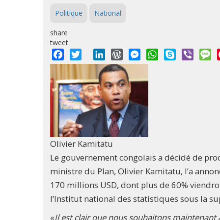
Politique
National
share
tweet
Facebook
Twitter
LinkedIn
WordPress
Messenger
WhatsApp
Skype
Viber
M
Olivier Kamitatu
Le gouvernement congolais a décidé de proc
ministre du Plan, Olivier Kamitatu, l’a anno
170 millions USD, dont plus de 60% viendront
l’Institut national des statistiques sous la 
«
Il est clair que nous souhaitons maintenant 