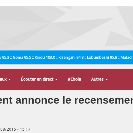
 95.3 :: Goma 95.5 :: Kindu 103.0 :: Kisangani 94.8 :: Lubumbashi 95.8 :: Matad
naux
Écouter en direct
#Ebola
Autres
nt annonce le recensement
/08/2015 - 15:17