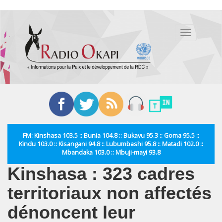
Aller
au
Toggle
contenu
navigation
principal
FM: Kinshasa 103.5 :: Bunia 104.8 :: Bukavu 95.3 :: Goma 95.5 ::
Kindu 103.0 :: Kisangani 94.8 :: Lubumbashi 95.8 :: Matadi 102.0 ::
Mbandaka 103.0 :: Mbuji-mayi 93.8
Kinshasa : 323 cadres
territoriaux non affectés
dénoncent leur