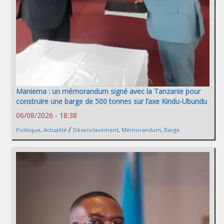
Maniema : un mémorandum signé avec la Tanzanie pour
construire une barge de 500 tonnes sur l’axe Kindu-Ubundu
06/08/2026 - 18:38
/
Politique
,
Actualité
Désenclavement
,
Mémorandum
,
Barge