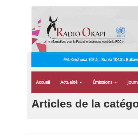
Aller
au
contenu
principal
FM: Kinshasa 103.5 :: Bunia 104.8 :: Bukavu
Accueil
Actualité
Émissions
Jour
Articles de la catégo