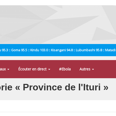
 95.3 :: Goma 95.5 :: Kindu 103.0 :: Kisangani 94.8 :: Lubumbashi 95.8 :: Matad
naux
Écouter en direct
#Ebola
Autres
rie « Province de l'Ituri »