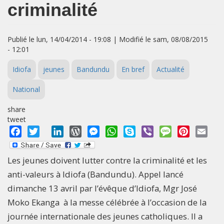
criminalité
Publié le lun, 14/04/2014 - 19:08 | Modifié le sam, 08/08/2015
- 12:01
Idiofa
jeunes
Bandundu
En bref
Actualité
National
share
tweet
Facebook
Twitter
LinkedIn
WordPress
Messenger
WhatsApp
Skype
Viber
Message
Pinterest
Emai
Les jeunes doivent lutter contre la criminalité et les
anti-valeurs à Idiofa (Bandundu). Appel lancé
dimanche 13 avril par l’évêque d’Idiofa, Mgr José
Moko Ekanga à la messe célébrée à l’occasion de la
journée internationale des jeunes catholiques. Il a