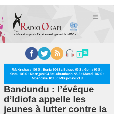
Aller
au
Toggle
contenu
navigation
principal
FM: Kinshasa 103.5 :: Bunia 104.8 :: Bukavu 95.3 :: Goma 95.5 ::
Kindu 103.0 :: Kisangani 94.8 :: Lubumbashi 95.8 :: Matadi 102.0 ::
Mbandaka 103.0 :: Mbuji-mayi 93.8
Bandundu : l’évêque
d’Idiofa appelle les
jeunes à lutter contre la