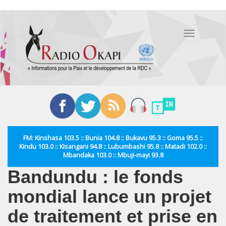
Aller
au
Toggle
contenu
navigation
principal
FM: Kinshasa 103.5 :: Bunia 104.8 :: Bukavu 95.3 :: Goma 95.5 ::
Kindu 103.0 :: Kisangani 94.8 :: Lubumbashi 95.8 :: Matadi 102.0 ::
Mbandaka 103.0 :: Mbuji-mayi 93.8
Bandundu : le fonds
mondial lance un projet
de traitement et prise en