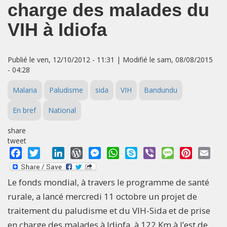
charge des malades du
VIH à Idiofa
Publié le ven, 12/10/2012 - 11:31 | Modifié le sam, 08/08/2015
- 04:28
Malaria
Paludisme
sida
VIH
Bandundu
En bref
National
share
tweet
Facebook
Twitter
LinkedIn
WordPress
Messenger
WhatsApp
Skype
Viber
Message
Pinterest
Emai
Le fonds mondial, à travers le programme de santé
rurale, a lancé mercredi 11 octobre un projet de
traitement du paludisme et du VIH-Sida et de prise
en charge des malades à Idiofa, à 122 Km à l’est de