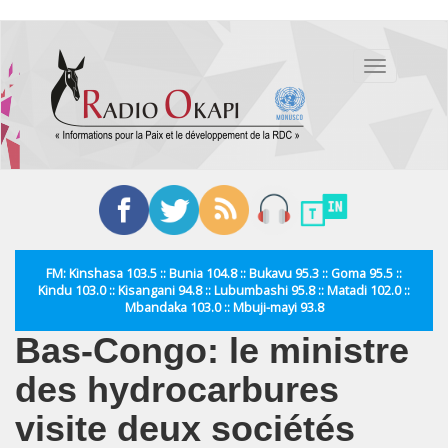
Aller
au
Toggle
contenu
navigation
principal
FM: Kinshasa 103.5 :: Bunia 104.8 :: Bukavu 95.3 :: Goma 95.5 ::
Kindu 103.0 :: Kisangani 94.8 :: Lubumbashi 95.8 :: Matadi 102.0 ::
Mbandaka 103.0 :: Mbuji-mayi 93.8
Bas-Congo: le ministre
des hydrocarbures
visite deux sociétés