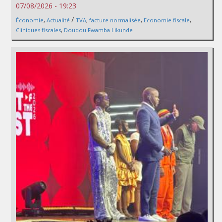
07/08/2026 - 19:23
/
Économie
,
Actualité
TVA
,
facture normalisée
,
Economie fiscale
,
Cliniques fiscales
,
Doudou Fwamba Likunde