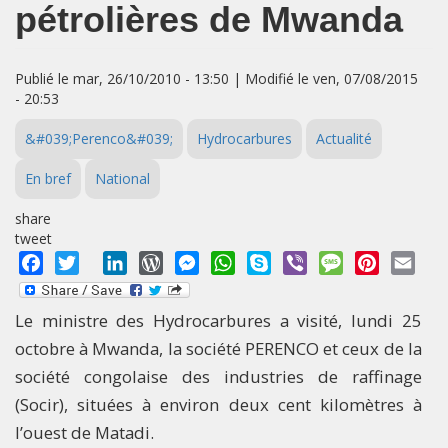
pétrolières de Mwanda
Publié le mar, 26/10/2010 - 13:50 | Modifié le ven, 07/08/2015
- 20:53
&#039;Perenco&#039;
Hydrocarbures
Actualité
En bref
National
share
tweet
Facebook
Twitter
LinkedIn
WordPress
Messenger
WhatsApp
Skype
Viber
Message
Pinterest
Emai
Le ministre des Hydrocarbures a visité, lundi 25
octobre à Mwanda, la société PERENCO et ceux de la
société congolaise des industries de raffinage
(Socir), situées à environ deux cent kilomètres à
l’ouest de Matadi.