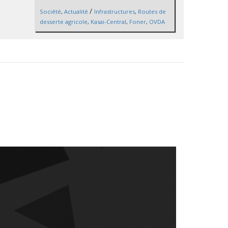
/
Société
,
Actualité
Infrastructures
,
Routes de
desserte agricole
,
Kasai-Central
,
Foner
,
OVDA