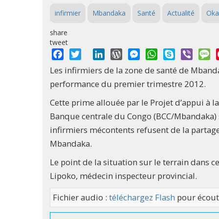
infirmier
Mbandaka
Santé
Actualité
Oka
share
tweet
Facebook
Twitter
LinkedIn
WordPress
Messenger
WhatsApp
Skype
Viber
M
Les infirmiers de la zone de santé de Mban
performance du premier trimestre 2012.
Cette prime allouée par le Projet d’appui à l
Banque centrale du Congo (BCC/Mbandaka) sur
infirmiers mécontents refusent de la partage
Mbandaka.
Le point de la situation sur le terrain dans
Lipoko, médecin inspecteur provincial.
Fichier audio :
téléchargez Flash
pour écout