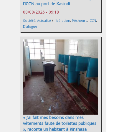
l’ICCN au port de Kasindi
08/08/2026 - 09:18
/
Société
,
Actualité
libération
,
Pêcheurs
,
ICCN
,
Dialogue
« J’ai fait mes besoins dans mes
vêtements faute de toilettes publiques
», raconte un habitant à Kinshasa