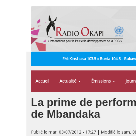
Aller
au
contenu
principal
FM: Kinshasa 103.5 :: Bunia 104.8 :: Bukavu
Accueil
Actualité
Émissions
Jour
La prime de performa
de Mbandaka
Publié le mar, 03/07/2012 - 17:27 | Modifié le sam, 0