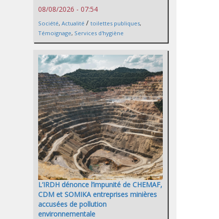
08/08/2026 - 07:54
/
Société
,
Actualité
toilettes publiques
,
Témoignage
,
Services d'hygiène
L’IRDH dénonce l’impunité de CHEMAF,
CDM et SOMIKA entreprises minières
accusées de pollution
environnementale