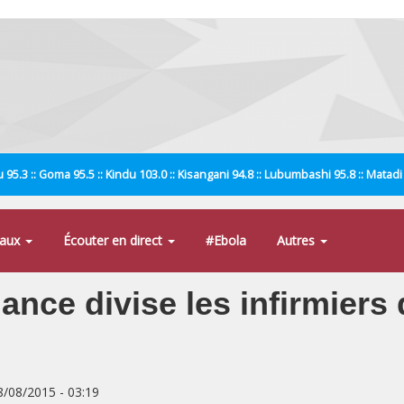
 95.3 :: Goma 95.5 :: Kindu 103.0 :: Kisangani 94.8 :: Lubumbashi 95.8 :: Matad
naux
Écouter en direct
#Ebola
Autres
nce divise les infirmiers 
8/08/2015 - 03:19