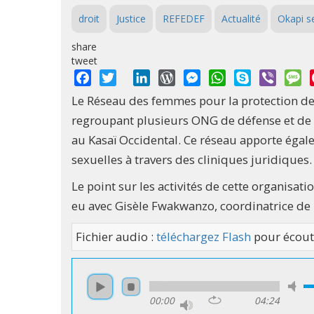
droit
Justice
REFEDEF
Actualité
Okapi s
share
tweet
Facebook
Twitter
LinkedIn
WordPress
Messenger
WhatsApp
Skype
Viber
M
Le Réseau des femmes pour la protection de
regroupant plusieurs ONG de défense et de
au Kasaï Occidental. Ce réseau apporte éga
sexuelles à travers des cliniques juridiques.
Le point sur les activités de cette organisa
eu avec Gisèle Fwakwanzo, coordinatrice de
Fichier audio :
téléchargez Flash
pour écout
00:00
04:24