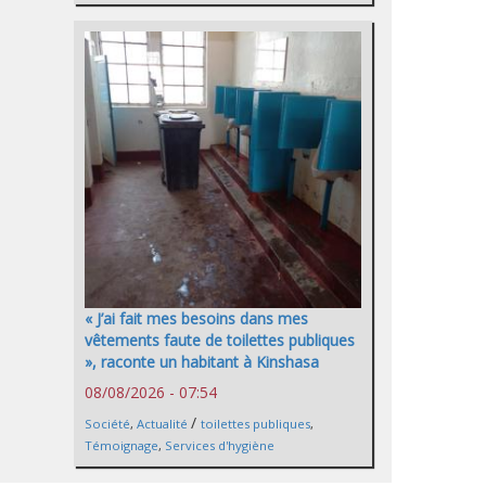
« J’ai fait mes besoins dans mes
vêtements faute de toilettes publiques
», raconte un habitant à Kinshasa
08/08/2026 - 07:54
/
Société
,
Actualité
toilettes publiques
,
Témoignage
,
Services d'hygiène