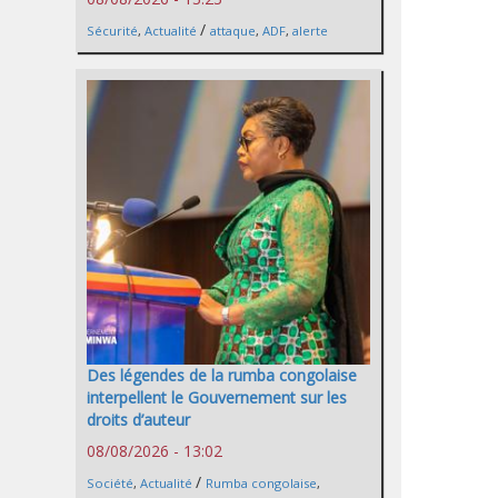
/
Sécurité
,
Actualité
attaque
,
ADF
,
alerte
Des légendes de la rumba congolaise
interpellent le Gouvernement sur les
droits d’auteur
08/08/2026 - 13:02
/
Société
,
Actualité
Rumba congolaise
,