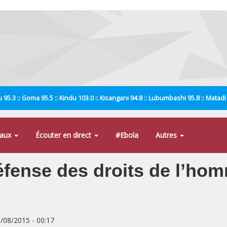
 95.3 :: Goma 95.5 :: Kindu 103.0 :: Kisangani 94.8 :: Lubumbashi 95.8 :: Matad
naux
Écouter en direct
#Ebola
Autres
fense des droits de l’ho
8/08/2015 - 00:17