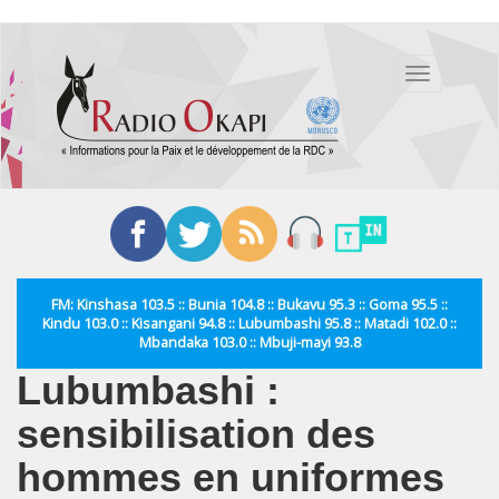
Aller
au
Toggle
contenu
navigation
principal
FM: Kinshasa 103.5 :: Bunia 104.8 :: Bukavu 95.3 :: Goma 95.5 ::
Kindu 103.0 :: Kisangani 94.8 :: Lubumbashi 95.8 :: Matadi 102.0 ::
Mbandaka 103.0 :: Mbuji-mayi 93.8
Lubumbashi :
sensibilisation des
hommes en uniformes