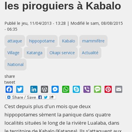
les piroguiers à Kabalo
Publié le jeu, 11/04/2013 - 13:28 | Modifié le sam, 08/08/2015
- 06:35
attaque
hippopotame
Kabalo
mammifère
Village
Katanga
Okapi service
Actualité
National
share
tweet
Facebook
Twitter
LinkedIn
WordPress
Messenger
WhatsApp
Skype
Viber
Message
Pinterest
Emai
C’est depuis plus d’un mois que deux
hippopotames sèment la panique dans quatre
localités situées le long de la rivière Lualaba, dans
le territoire de Kabalo (Katanga). Ils s’attaquent aux