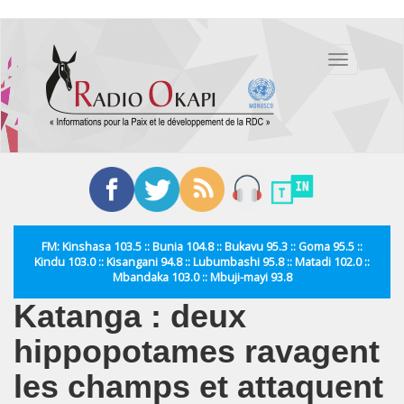
Aller
au
Toggle
contenu
navigation
principal
FM: Kinshasa 103.5 :: Bunia 104.8 :: Bukavu 95.3 :: Goma 95.5 ::
Kindu 103.0 :: Kisangani 94.8 :: Lubumbashi 95.8 :: Matadi 102.0 ::
Mbandaka 103.0 :: Mbuji-mayi 93.8
Katanga : deux
hippopotames ravagent
les champs et attaquent