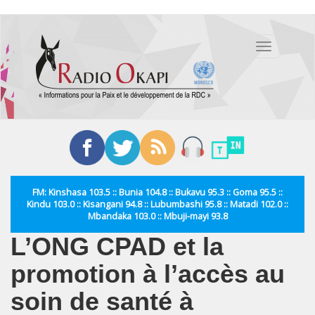
Aller
au
Toggle
contenu
navigation
principal
FM: Kinshasa 103.5 :: Bunia 104.8 :: Bukavu 95.3 :: Goma 95.5 ::
Kindu 103.0 :: Kisangani 94.8 :: Lubumbashi 95.8 :: Matadi 102.0 ::
Mbandaka 103.0 :: Mbuji-mayi 93.8
L’ONG CPAD et la
promotion à l’accès au
soin de santé à