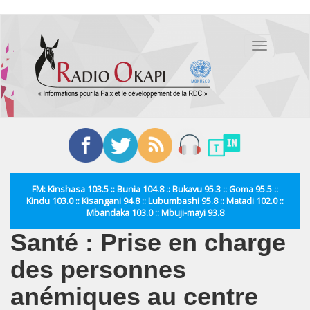
Aller
au
Toggle
contenu
navigation
principal
FM: Kinshasa 103.5 :: Bunia 104.8 :: Bukavu 95.3 :: Goma 95.5 ::
Kindu 103.0 :: Kisangani 94.8 :: Lubumbashi 95.8 :: Matadi 102.0 ::
Mbandaka 103.0 :: Mbuji-mayi 93.8
Santé : Prise en charge
des personnes
anémiques au centre