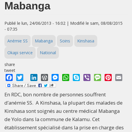
Mabanga
Publié le lun, 24/06/2013 - 16:02 | Modifié le sam, 08/08/2015
- 07:35
Anémie SS
Mabanga
Soins
Kinshasa
Okapi service
National
share
tweet
Facebook
Twitter
LinkedIn
WordPress
Messenger
WhatsApp
Skype
Viber
Message
Pinterest
Emai
En RDC, bon nombre de personnes souffrent
d’anémie SS. A Kinshasa, la plupart des malades de
Kinshasa sont soignés au centre médical Mabanga
de Yolo dans la commune de Kalamu. Cet
établissement spécialisé dans la prise en charge des