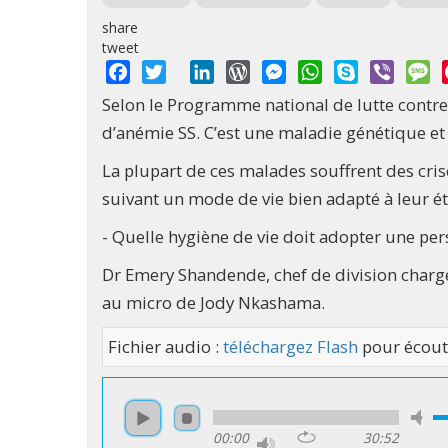
share
tweet
Facebook
Twitter
LinkedIn
WordPress
Messenger
WhatsApp
Skype
Viber
M
Selon le Programme national de lutte contre
d’anémie SS. C’est une maladie génétique et
La plupart de ces malades souffrent des cris
suivant un mode de vie bien adapté à leur ét
- Quelle hygiène de vie doit adopter une p
Dr Emery Shandende, chef de division charg
au micro de Jody Nkashama.
Fichier audio :
téléchargez Flash
pour écout
00:00
30:52