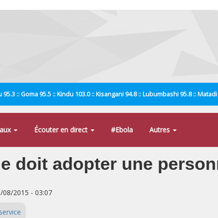
 95.3 :: Goma 95.5 :: Kindu 103.0 :: Kisangani 94.8 :: Lubumbashi 95.8 :: Matad
naux
Écouter en direct
#Ebola
Autres
ie doit adopter une perso
8/08/2015 - 03:07
service