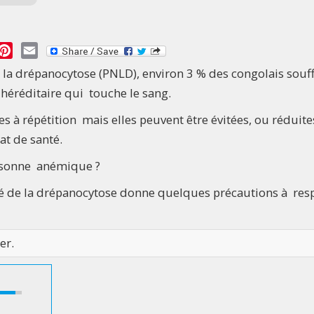
essage
Pinterest
Email
 la drépanocytose (PNLD), environ 3 % des congolais souf
 héréditaire qui touche le sang.
es à répétition mais elles peuvent être évitées, ou réduite
at de santé.
ersonne anémique ?
é de la drépanocytose donne quelques précautions à res
er.