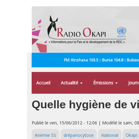
Aller
au
contenu
principal
FM: Kinshasa 103.5 :: Bunia 104.8 :: Bukavu
Accueil
Actualité
Émissions
Jour
Quelle hygiène de v
Publié le ven, 15/06/2012 - 12:06 | Modifié le sam, 0
Anémie SS
drépanocytose
National
Okapi 