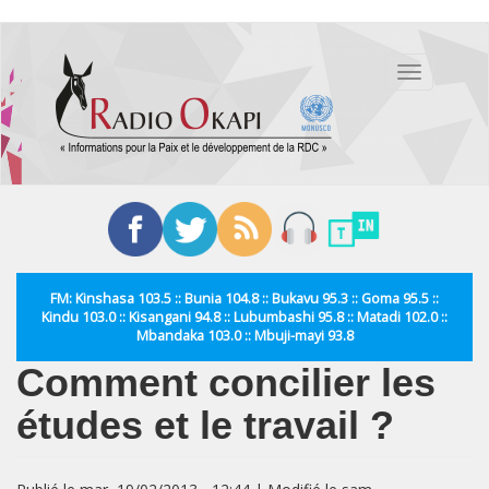
Aller
au
Toggle
contenu
navigation
principal
FM: Kinshasa 103.5 :: Bunia 104.8 :: Bukavu 95.3 :: Goma 95.5 ::
Kindu 103.0 :: Kisangani 94.8 :: Lubumbashi 95.8 :: Matadi 102.0 ::
Mbandaka 103.0 :: Mbuji-mayi 93.8
Comment concilier les
études et le travail ?