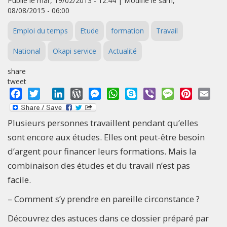
Publié le mar, 19/02/2013 - 12:44 | Modifié le sam,
08/08/2015 - 06:00
Emploi du temps
Etude
formation
Travail
National
Okapi service
Actualité
share
tweet
Facebook
Twitter
LinkedIn
WordPress
Messenger
WhatsApp
Skype
Viber
Message
Pinterest
Emai
Plusieurs personnes travaillent pendant qu’elles
sont encore aux études. Elles ont peut-être besoin
d’argent pour financer leurs formations. Mais la
combinaison des études et du travail n’est pas
facile.
– Comment s’y prendre en pareille circonstance ?
Découvrez des astuces dans ce dossier préparé par