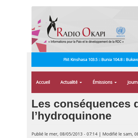
Aller
au
contenu
principal
FM: Kinshasa 103.5 :: Bunia 104.8 :: Bukavu
Accueil
Actualité
Émissions
Jour
Les conséquences de 
l’hydroquinone
Publié le mer, 08/05/2013 - 07:14 | Modifié le sam, 0