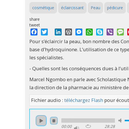
cosmétique
éclaircissant
Peau
pédicure
share
tweet
Facebook
Twitter
LinkedIn
WordPress
Messenger
WhatsApp
Skype
Viber
M
Pour s’éclaircir la peau, bon nombre des Co
base d’hydroquinone. L’utilisation de ce type 
les spécialistes.
- Quelles sont les conséquences dues à l’uti
Marcel Ngombo en parle avec Scholastique N
la direction de la pharmacie au ministère de
Fichier audio :
téléchargez Flash
pour écout
00:00
28:28