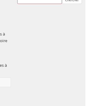
s à
roire
es à