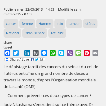
Publié le mer, 22/05/2013 - 14:53 | Modifié le sam,
08/08/2015 - 07:09
cancer
femme
Homme
sein
tumeur
utérus
National
Okapi service
Actualité
share
tweet
Facebook
Twitter
LinkedIn
WordPress
Messenger
WhatsApp
Skype
Viber
Message
Pinterest
Emai
Le dépistage tardif des cancers du sein et du col de
l’utérus entraîne un grand nombre de décès à
travers le monde, d’après l’Organisation mondiale
de la santé (OMS).
– Comment prévenir ces deux types de cancer ?
Jody Nkashama s’entretient sur ce thème avec Dr