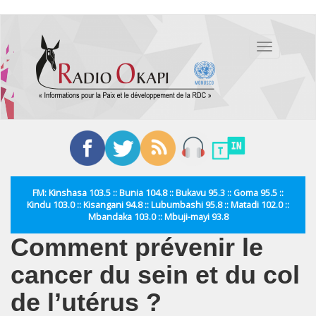
Aller
au
Toggle
contenu
navigation
principal
FM: Kinshasa 103.5 :: Bunia 104.8 :: Bukavu 95.3 :: Goma 95.5 ::
Kindu 103.0 :: Kisangani 94.8 :: Lubumbashi 95.8 :: Matadi 102.0 ::
Mbandaka 103.0 :: Mbuji-mayi 93.8
Comment prévenir le
cancer du sein et du col
de l’utérus ?