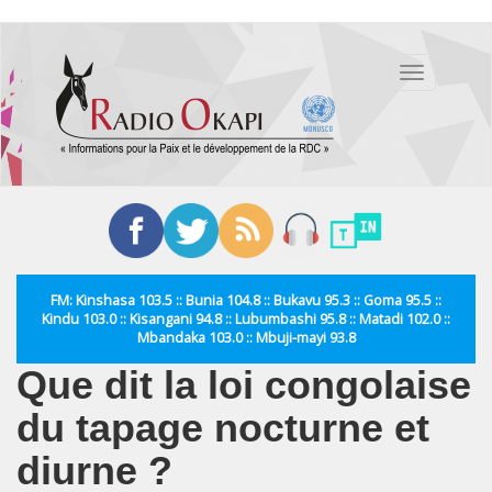
Aller
au
Toggle
contenu
navigation
principal
FM: Kinshasa 103.5 :: Bunia 104.8 :: Bukavu 95.3 :: Goma 95.5 ::
Kindu 103.0 :: Kisangani 94.8 :: Lubumbashi 95.8 :: Matadi 102.0 ::
Mbandaka 103.0 :: Mbuji-mayi 93.8
Que dit la loi congolaise
du tapage nocturne et
diurne ?