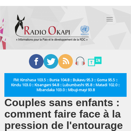
Aller
au
Toggle
contenu
navigation
principal
FM: Kinshasa 103.5 :: Bunia 104.8 :: Bukavu 95.3 :: Goma 95.5 ::
Kindu 103.0 :: Kisangani 94.8 :: Lubumbashi 95.8 :: Matadi 102.0 ::
Mbandaka 103.0 :: Mbuji-mayi 93.8
Couples sans enfants :
comment faire face à la
pression de l'entourage