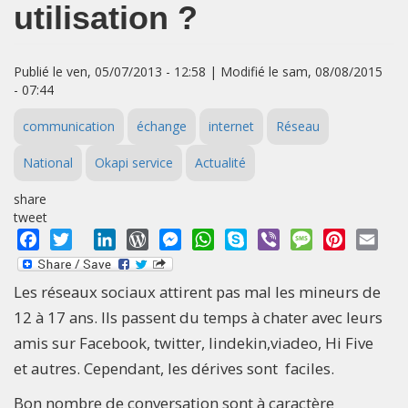
utilisation ?
Publié le ven, 05/07/2013 - 12:58 | Modifié le sam, 08/08/2015
- 07:44
communication
échange
internet
Réseau
National
Okapi service
Actualité
share
tweet
Facebook
Twitter
LinkedIn
WordPress
Messenger
WhatsApp
Skype
Viber
Message
Pinterest
Emai
Les réseaux sociaux attirent pas mal les mineurs de
12 à 17 ans. Ils passent du temps à chater avec leurs
amis sur Facebook, twitter, lindekin,viadeo, Hi Five
et autres. Cependant, les dérives sont faciles.
Bon nombre de conversation sont à caractère