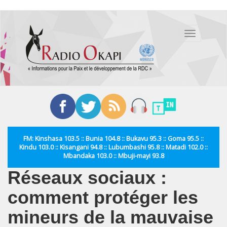
Aller
au
Toggle
contenu
navigation
principal
FM: Kinshasa 103.5 :: Bunia 104.8 :: Bukavu 95.3 :: Goma 95.5 ::
Kindu 103.0 :: Kisangani 94.8 :: Lubumbashi 95.8 :: Matadi 102.0 ::
Mbandaka 103.0 :: Mbuji-mayi 93.8
Réseaux sociaux :
comment protéger les
mineurs de la mauvaise