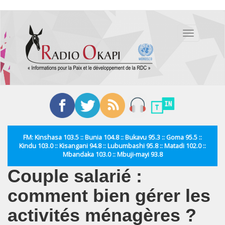
Aller
au
Toggle
contenu
navigation
principal
FM: Kinshasa 103.5 :: Bunia 104.8 :: Bukavu 95.3 :: Goma 95.5 ::
Kindu 103.0 :: Kisangani 94.8 :: Lubumbashi 95.8 :: Matadi 102.0 ::
Mbandaka 103.0 :: Mbuji-mayi 93.8
Couple salarié :
comment bien gérer les
activités ménagères ?