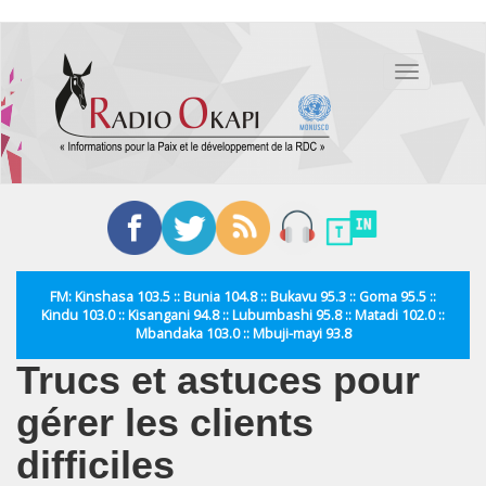
Aller
au
Toggle
contenu
navigation
principal
FM: Kinshasa 103.5 :: Bunia 104.8 :: Bukavu 95.3 :: Goma 95.5 ::
Kindu 103.0 :: Kisangani 94.8 :: Lubumbashi 95.8 :: Matadi 102.0 ::
Mbandaka 103.0 :: Mbuji-mayi 93.8
Trucs et astuces pour
gérer les clients
difficiles