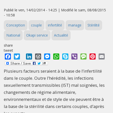
Publié le ven, 14/02/2014 - 14:25 | Modifié le sam, 08/08/2015
- 10:58
Conception
couple
infertilité
mariage
Stérilité
National
Okapi service
Actualité
share
tweet
Facebook
Twitter
LinkedIn
WordPress
Messenger
WhatsApp
Skype
Viber
Message
Pinterest
Emai
Plusieurs facteurs seraient à la base de l’infertilité
dans le couple. Outre l’hérédité, les infections
sexuellement transmissibles (IST) mal soignées, les
changements de régime alimentaire,
environnementaux et de style de vie peuvent être à
la base de la stérilité dans certains couples, d’après