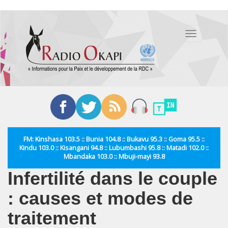
Aller
au
Toggle
contenu
navigation
principal
FM: Kinshasa 103.5 :: Bunia 104.8 :: Bukavu 95.3 :: Goma 95.5 ::
Kindu 103.0 :: Kisangani 94.8 :: Lubumbashi 95.8 :: Matadi 102.0 ::
Mbandaka 103.0 :: Mbuji-mayi 93.8
Infertilité dans le couple
: causes et modes de
traitement