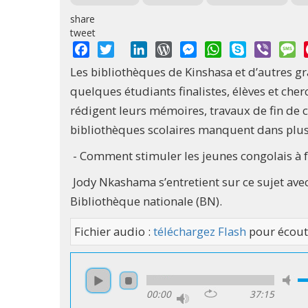
share
tweet
Facebook
Twitter
LinkedIn
WordPress
Messenger
WhatsApp
Skype
Viber
M
Les bibliothèques de Kinshasa et d’autres g
quelques étudiants finalistes, élèves et cher
rédigent leurs mémoires, travaux de fin de cy
bibliothèques scolaires manquent dans plus
- Comment stimuler les jeunes congolais à f
Jody Nkashama s’entretient sur ce sujet ave
Bibliothèque nationale (BN).
Fichier audio :
téléchargez Flash
pour écout
00:00
37:15