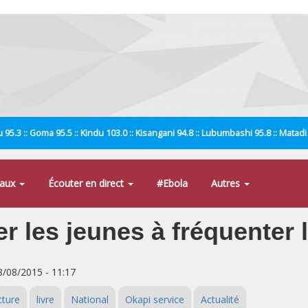
 95.3 :: Goma 95.5 :: Kindu 103.0 :: Kisangani 94.8 :: Lubumbashi 95.8 :: Matad
naux
Écouter en direct
#Ebola
Autres
les jeunes à fréquenter l
8/08/2015 - 11:17
cture
livre
National
Okapi service
Actualité