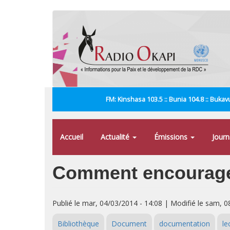
Aller
au
contenu
principal
FM: Kinshasa 103.5 :: Bunia 104.8 :: Bukavu
Accueil
Actualité
Émissions
Jour
Comment encourager 
Publié le mar, 04/03/2014 - 14:08 | Modifié le sam, 0
Bibliothèque
Document
documentation
le