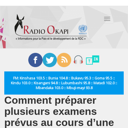
Aller
au
Toggle
contenu
navigation
principal
FM: Kinshasa 103.5 :: Bunia 104.8 :: Bukavu 95.3 :: Goma 95.5 ::
Kindu 103.0 :: Kisangani 94.8 :: Lubumbashi 95.8 :: Matadi 102.0 ::
Mbandaka 103.0 :: Mbuji-mayi 93.8
Comment préparer
plusieurs examens
prévus au cours d’une