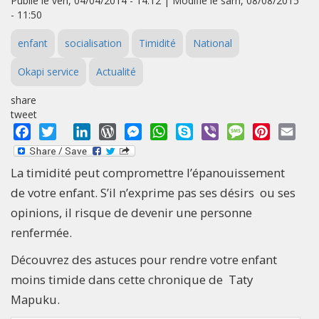
Publié le ven, 04/04/2014 - 14:12 | Modifié le sam, 08/08/2015
- 11:50
enfant
socialisation
Timidité
National
Okapi service
Actualité
share
tweet
Facebook
Twitter
LinkedIn
WordPress
Messenger
WhatsApp
Skype
Viber
Message
Pinterest
Emai
La timidité peut compromettre l’épanouissement
de votre enfant. S’il n’exprime pas ses désirs ou ses
opinions, il risque de devenir une personne
renfermée.
Découvrez des astuces pour rendre votre enfant
moins timide dans cette chronique de Taty
Mapuku.