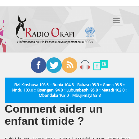
Aller
au
Toggle
contenu
navigation
principal
FM: Kinshasa 103.5 :: Bunia 104.8 :: Bukavu 95.3 :: Goma 95.5 ::
Kindu 103.0 :: Kisangani 94.8 :: Lubumbashi 95.8 :: Matadi 102.0 ::
Mbandaka 103.0 :: Mbuji-mayi 93.8
Comment aider un
enfant timide ?