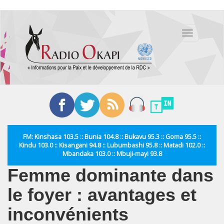
Aller
au
Toggle
contenu
navigation
principal
FM: Kinshasa 103.5 :: Bunia 104.8 :: Bukavu 95.3 :: Goma 95.5 ::
Kindu 103.0 :: Kisangani 94.8 :: Lubumbashi 95.8 :: Matadi 102.0 ::
Mbandaka 103.0 :: Mbuji-mayi 93.8
Femme dominante dans
le foyer : avantages et
inconvénients