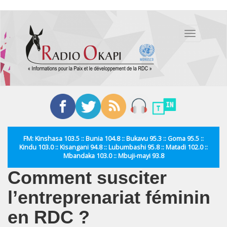
Aller
au
Toggle
contenu
navigation
principal
FM: Kinshasa 103.5 :: Bunia 104.8 :: Bukavu 95.3 :: Goma 95.5 ::
Kindu 103.0 :: Kisangani 94.8 :: Lubumbashi 95.8 :: Matadi 102.0 ::
Mbandaka 103.0 :: Mbuji-mayi 93.8
Comment susciter
l’entreprenariat féminin
en RDC ?