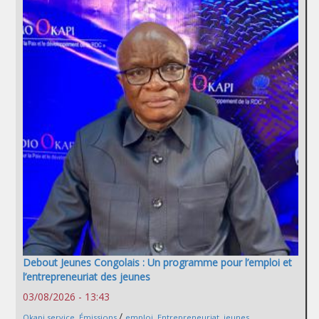
Debout Jeunes Congolais : Un programme pour l’emploi et
l’entrepreneuriat des jeunes
03/08/2026 - 13:43
/
Okapi service
,
Émissions
emploi
,
Entrepreneuriat
,
jeunes