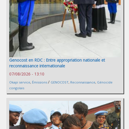
Genocost en RDC : Entre appropriation nationale et
reconnaissance internationale
07/08/2026 - 13:10
/
Okapi service
,
Émissions
GENOCOST
,
Reconnaissance
,
Génocide
congolais