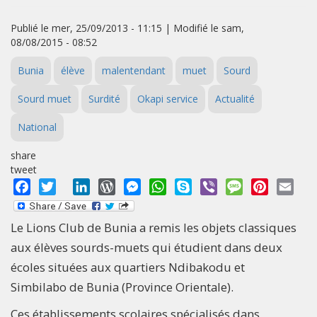
Publié le mer, 25/09/2013 - 11:15 | Modifié le sam,
08/08/2015 - 08:52
Bunia
élève
malentendant
muet
Sourd
Sourd muet
Surdité
Okapi service
Actualité
National
share
tweet
Facebook
Twitter
LinkedIn
WordPress
Messenger
WhatsApp
Skype
Viber
Message
Pinterest
Emai
Le Lions Club de Bunia a remis les objets classiques
aux élèves sourds-muets qui étudient dans deux
écoles situées aux quartiers Ndibakodu et
Simbilabo de Bunia (Province Orientale).
Ces établissements scolaires spécialisés dans