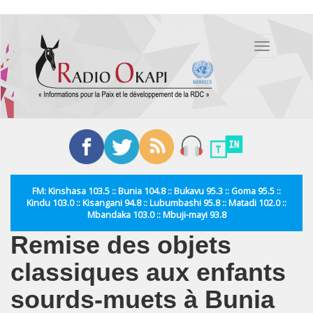
Aller
au
Toggle
contenu
navigation
principal
FM: Kinshasa 103.5 :: Bunia 104.8 :: Bukavu 95.3 :: Goma 95.5 ::
Kindu 103.0 :: Kisangani 94.8 :: Lubumbashi 95.8 :: Matadi 102.0 ::
Mbandaka 103.0 :: Mbuji-mayi 93.8
Remise des objets
classiques aux enfants
sourds-muets à Bunia