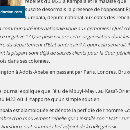
rebelles du M23 à Kampala et le malaise que
suscite désormais la présence de l’opposant R
edaction.com
Lumbala, député national aux côtés des rebell
a communauté internationale voue aux gémonies? Quel cré
ce négative ” ? Que pèse encore cette organisation dont les
ire du département d’Etat américain? A quoi cela servirait-il
nt la plupart sont déjà de sacrés clients pour la Cour pénal
inois dans ses colonnes.
ngton à Addis-Abeba en passant par Paris, Londres, Bruxe
 journal explique que l’élu de Mbuyi-Mayi, au Kasaï-Orien
u M23 où il n’apporte qu’un simple soutien.
mbala est alambiquée et dénote la perfidie de l’homme «
c
embre d’un mouvement rebelle qui a installé son ” Etat ” sur
 à Rutshuru, soit nommé chef adjoint de la délégation
».