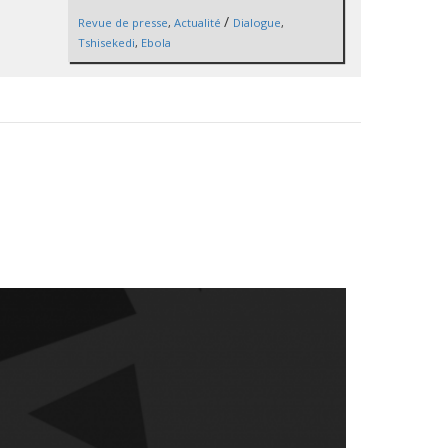
/
Revue de presse
,
Actualité
Dialogue
,
Tshisekedi
,
Ebola