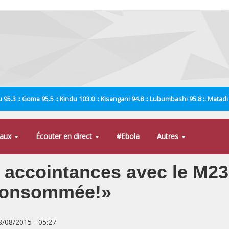
 95.3 :: Goma 95.5 :: Kindu 103.0 :: Kisangani 94.8 :: Lubumbashi 95.8 :: Matad
naux
Écouter en direct
#Ebola
Autres
accointances avec le M23 
 consommée!»
8/08/2015 - 05:27