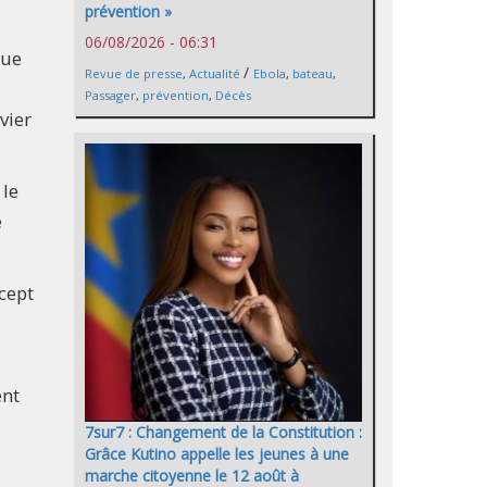
prévention »
06/08/2026 - 06:31
sue
/
Revue de presse
,
Actualité
Ebola
,
bateau
,
Passager
,
prévention
,
Décès
vier
 le
e
ncept
ent
7sur7 : Changement de la Constitution :
Grâce Kutino appelle les jeunes à une
marche citoyenne le 12 août à