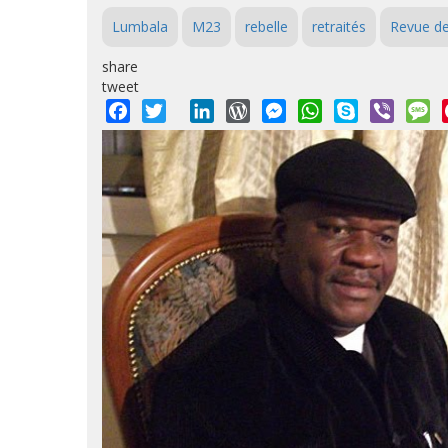
Lumbala
M23
rebelle
retraités
Revue de
share
tweet
Facebook
Twitter
LinkedIn
WordPress
Messenger
WhatsApp
Skype
Viber
M