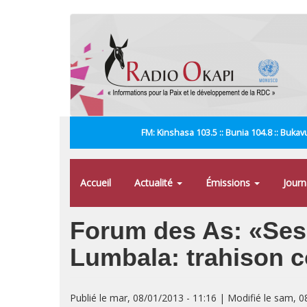
Aller
au
contenu
principal
FM: Kinshasa 103.5 :: Bunia 104.8 :: Bukavu
Accueil
Actualité
Émissions
Jour
Forum des As: «Ses 
Lumbala: trahison
Publié le mar, 08/01/2013 - 11:16 | Modifié le sam, 0