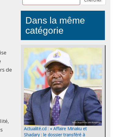
Dans la même
catégorie
ise
e
ors de
ité,
Actualité.cd : « Affaire Minaku et
es
Shadary : le dossier transféré à