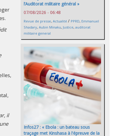
l’Auditorat militaire général »
oger
07/08/2026 - 06:48
es.
/
Revue de presse
,
Actualité
PPRD
,
Emmanuel
Shadary
,
Aubin Minaku
,
Justice
,
auditorat
dit
militaire general
e
lles,
tal,
ar, il
 une
Infos27 : « Ebola : un bateau sous
traçage met Kinshasa à l'épreuve de la