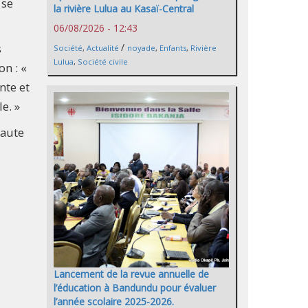
 se
la rivière Lulua au Kasaï-Central
06/08/2026 - 12:43
s
/
Société
,
Actualité
noyade
,
Enfants
,
Rivière
Lulua
,
Société civile
on : «
nte et
e. »
Haute
Lancement de la revue annuelle de
l’éducation à Bandundu pour évaluer
l’année scolaire 2025-2026.