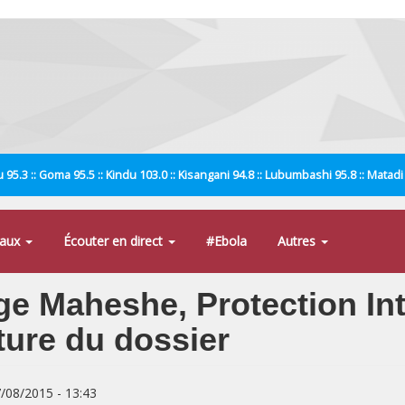
 95.3 :: Goma 95.5 :: Kindu 103.0 :: Kisangani 94.8 :: Lubumbashi 95.8 :: Matad
naux
Écouter en direct
#Ebola
Autres
rge Maheshe, Protection In
ure du dossier
7/08/2015 - 13:43