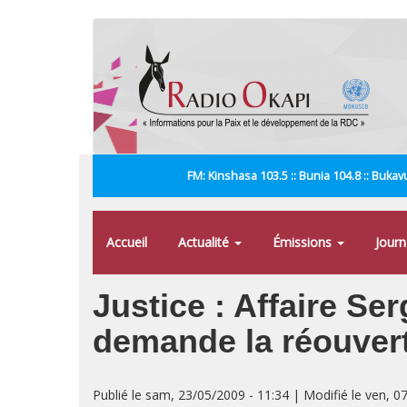
Aller
au
contenu
principal
FM: Kinshasa 103.5 :: Bunia 104.8 :: Bukavu
Accueil
Actualité
Émissions
Jour
Justice : Affaire Se
demande la réouvert
Publié le sam, 23/05/2009 - 11:34 | Modifié le ven, 0