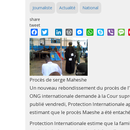
Journaliste
Actualité
National
share
tweet
Facebook
Twitter
LinkedIn
WordPress
Messenger
WhatsApp
Skype
Viber
M
Procès de serge Maheshe
Un nouveau rebondissement du procès de l’
ONG internationale demande à la Cour suprêm
publié vendredi, Protection Internationale ap
estimant que le procès Maeshe a été entaché
Protection Internationale estime que la fami