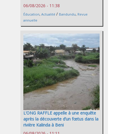
06/08/2026 - 11:38
/
Éducation
,
Actualité
Bandundu
,
Revue
annuelle
L’ONG RAFFLE appelle à une enquête
après la découverte d’un fœtus dans la
rivière Kalinda à Beni
06/08/2026 - 11:11