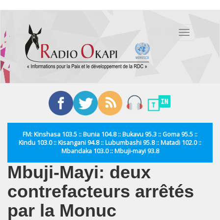
Aller
au
Toggle
contenu
navigation
principal
FM: Kinshasa 103.5 :: Bunia 104.8 :: Bukavu 95.3 :: Goma 95.5 ::
Kindu 103.0 :: Kisangani 94.8 :: Lubumbashi 95.8 :: Matadi 102.0 ::
Mbandaka 103.0 :: Mbuji-mayi 93.8
Mbuji-Mayi: deux
contrefacteurs arrêtés
par la Monuc