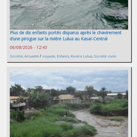
Plus de dix enfants portés disparus après le chavirement
d’une pirogue sur la rivière Lulua au Kasaï-Central
06/08/2026 - 12:43
/
Société
,
Actualité
noyade
,
Enfants
,
Rivière Lulua
,
Société civile