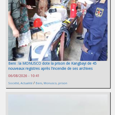
Beni : la MONUSCO dote la prison de Kangbayi de 45
nouveaux registres après l'incendie de ses archives
06/08/2026 - 10:41
/
Société
,
Actualité
Beni
,
Monusco
,
prison